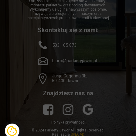
Od 1999 roku specjalizujemy się w sprzedaży i
montażu parkietów oraz podłóg drewnianych.
Wykonujemy usługi na najwyższym poziomie,
używając profesjonalnych maszyn oraz
specjalistycznych produktów chemii budowlanej
Skontaktuj się z nami:
503 105 873
biuro@parkietyjawor.pl
Jurija Gagarina 3b,
59-400 Jawor
Znajdziesz nas na
Polityka prywatności
© 2024 Parkiety Jawor All Rights Reserved.
Realizacja
SPECAD