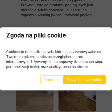
kawałka drewna o odpowiedniej grubości.
Drewno użyte do produkcji podłóg litych jest
starannie selekcjonowane i suszone, co
zapewnia wysoką jakość i trwałość podłogi.
Zgoda na pliki cookie
Cookies to małe pliki danych, które są przechowywane na
Twoim urządzeniu podczas przeglądania stron
internetowych. Używamy ich do poprawy działania serwisu,
personalizacji treści, oraz analizy ruchu na stronie.
Dostosuj
Zezwól na wszystkie